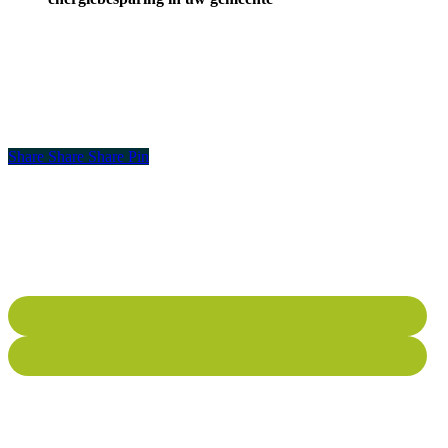
Share
Share
Share
Pin
SPDE ondersteunt gemeenten in Noord-Holland met expertise, data
en samenwerking rond de warmtetransitie.
LinkedIn Pagina
Spotify Pagina
Pagina's