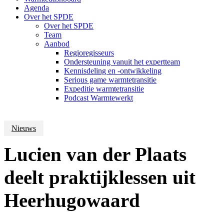
Agenda
Over het SPDE
Over het SPDE
Team
Aanbod
Regioregisseurs
Ondersteuning vanuit het expertteam
Kennisdeling en -ontwikkeling
Serious game warmtetransitie
Expeditie warmtetransitie
Podcast Warmtewerkt
Nieuws
Lucien van der Plaats
deelt praktijklessen uit
Heerhugowaard