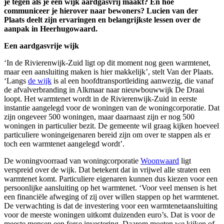
je tegen als je een wijk aardgasvrij maakt? En hoe
communiceer je hierover naar bewoners? Lucien van der
Plaats deelt zijn ervaringen en belangrijkste lessen over de
aanpak in Heerhugowaard.
Een aardgasvrije wijk
‘In de Rivierenwijk-Zuid ligt op dit moment nog geen warmtenet,
maar een aansluiting maken is hier makkelijk’, stelt Van der Plaats.
‘Langs
de wijk
is al een hoofdtransportleiding aanwezig, die vanaf
de afvalverbranding in Alkmaar naar nieuwbouwwijk De Draai
loopt. Het warmtenet wordt in de Rivierenwijk-Zuid in eerste
instantie aangelegd voor de woningen van de woningcorporatie. Dat
zijn ongeveer 500 woningen, maar daarnaast zijn er nog 500
woningen in particulier bezit. De gemeente wil graag kijken hoeveel
particuliere woningeigenaren bereid zijn om over te stappen als er
toch een warmtenet aangelegd wordt’.
De woningvoorraad van woningcorporatie
Woonwaard
ligt
verspreid over de wijk. Dat betekent dat in vrijwel alle straten een
warmtenet komt. Particuliere eigenaren kunnen dus kiezen voor een
persoonlijke aansluiting op het warmtenet. ‘Voor veel mensen is het
een financiële afweging of zij over willen stappen op het warmtenet.
De verwachting is dat de investering voor een warmtenetaansluiting
voor de meeste woningen uitkomt duizenden euro’s. Dat is voor de
meeste mensen een forse investering. Daarom moeten we kijken of