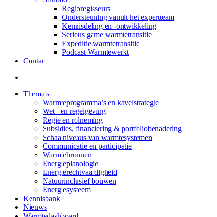
Regioregisseurs
Ondersteuning vanuit het expertteam
Kennisdeling en -ontwikkeling
Serious game warmtetransitie
Expeditie warmtetransitie
Podcast Warmtewerkt
Contact
search
Thema’s
Warmteprogramma’s en kavelstrategie
Wet– en regelgeving
Regie en rolneming
Subsidies, financiering & portfoliobenadering
Schaalniveaus van warmtesystemen
Communicatie en participatie
Warmtebronnen
Energieplanologie
Energierechtvaardigheid
Natuurinclusief bouwen
Energiesysteem
Kennisbank
Nieuws
Warmtedashboard