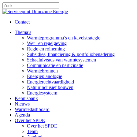
Skip
to
Close
main
Search
content
Contact
search
Menu
Thema’s
Warmteprogramma’s en kavelstrategie
Wet– en regelgeving
Regie en rolneming
Subsidies, financiering & portfoliobenadering
Schaalniveaus van warmtesystemen
Communicatie en participatie
Warmtebronnen
Energieplanologie
Energierechtvaardigheid
Natuurinclusief bouwen
Energiesysteem
Kennisbank
Nieuws
Warmtedashboard
Agenda
Over het SPDE
Over het SPDE
Team
Aanbod