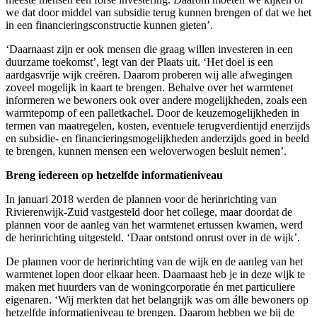
we dat door middel van subsidie terug kunnen brengen of dat we het
in een financieringsconstructie kunnen gieten’.
‘Daarnaast zijn er ook mensen die graag willen investeren in een
duurzame toekomst’, legt van der Plaats uit. ‘Het doel is een
aardgasvrije wijk creëren. Daarom proberen wij alle afwegingen
zoveel mogelijk in kaart te brengen. Behalve over het warmtenet
informeren we bewoners ook over andere mogelijkheden, zoals een
warmtepomp of een palletkachel. Door de keuzemogelijkheden in
termen van maatregelen, kosten, eventuele terugverdientijd enerzijds
en subsidie- en financieringsmogelijkheden anderzijds goed in beeld
te brengen, kunnen mensen een weloverwogen besluit nemen’.
Breng iedereen op hetzelfde informatieniveau
In januari 2018 werden de plannen voor de herinrichting van
Rivierenwijk-Zuid vastgesteld door het college, maar doordat de
plannen voor de aanleg van het warmtenet ertussen kwamen, werd
de herinrichting uitgesteld. ‘Daar ontstond onrust over in de wijk’.
De plannen voor de herinrichting van de wijk en de aanleg van het
warmtenet lopen door elkaar heen. Daarnaast heb je in deze wijk te
maken met huurders van de woningcorporatie én met particuliere
eigenaren. ‘Wij merkten dat het belangrijk was om álle bewoners op
hetzelfde informatieniveau te brengen. Daarom hebben we bij de