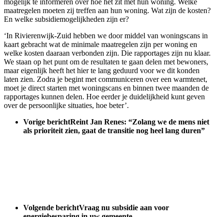
mogelijk te informeren over hoe het zit met hún woning. Welke
maatregelen moeten zij treffen aan hun woning. Wat zijn de kosten?
En welke subsidiemogelijkheden zijn er?
‘In Rivierenwijk-Zuid hebben we door middel van woningscans in
kaart gebracht wat de minimale maatregelen zijn per woning en
welke kosten daaraan verbonden zijn. Die rapportages zijn nu klaar.
We staan op het punt om de resultaten te gaan delen met bewoners,
maar eigenlijk heeft het hier te lang geduurd voor we dit konden
laten zien. Zodra je begint met communiceren over een warmtenet,
moet je direct starten met woningscans en binnen twee maanden de
rapportages kunnen delen. Hoe eerder je duidelijkheid kunt geven
over de persoonlijke situaties, hoe beter’.
Vorige bericht
Reint Jan Renes: “Zolang we de mens niet
als prioriteit zien, gaat de transitie nog heel lang duren”
Volgende bericht
Vraag nu subsidie aan voor
energiebesparing in uw gemeente